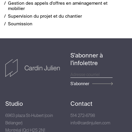
Gestion des appels d'offres en aménagement et
mobilier
Supervision du projet et du chantier
Soumission
S'abonner à
l'infolettre
S'abonner
Studio
Contact
6963 plaza St-Hubert (coin
514 272-6798
Bélanger)
info@cardinjulien.com
Montréal (Qc) H2S 2N1