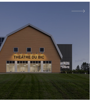
centre
it à bonifier
 contribuant à
sinant. Le
gement
iveau des
caniques,
le de