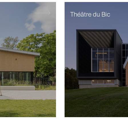
Théâtre du Bic
Situé à Longueuil, le projet du 
communautaire René-Veillet visa
l’utilisation de l’édifice tout en
la revitalisation du secteur avoi
mandat consistait au réaména
intérieur complet, à la mise à n
installations électriques et mé
ainsi qu’à la réfection ponctuel
l’enveloppe.