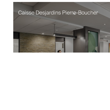
Caisse Desjardins Pierre-Boucher
Notre équipe a réalisé l’agrandissement et
le réaménagement du pavillon du Parc de la
Savane, situé dans l’arrondissement Côte-
des-Neiges-Notre-Dame-de-Grâce. Ce
projet modernise les installations
communautaires en ajoutant des espaces
extérieurs tels que jardins communautaires.