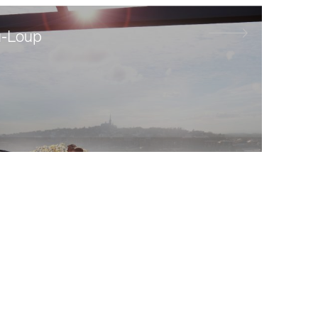
u-Loup
la Ville de
uébécois, le
auté! À
sement, le
e lieu
bas-