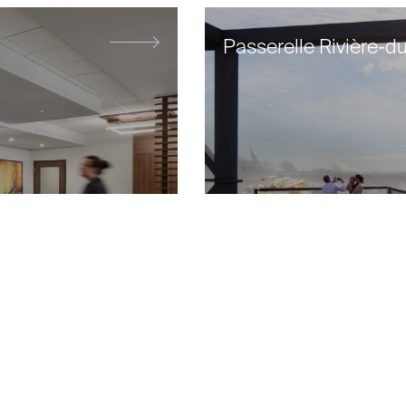
Passerelle Rivière-d
D’une importance majeure pour 
Rimouski et le milieu culturel q
Théâtre du Bic se refait une be
travers rénovations et agrandis
projet vise à garder une facture
architecturale en respect avec l
d’origine tout en s’intégrant
harmonieusement au paysage 
laurentien.