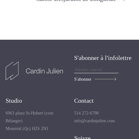
S'abonner à l'infolettre
S'abonner
Studio
Contact
6963 plaza St-Hubert (coin
514 272-6798
Bélanger)
info@cardinjulien.com
Montréal (Qc) H2S 2N1
Suivre